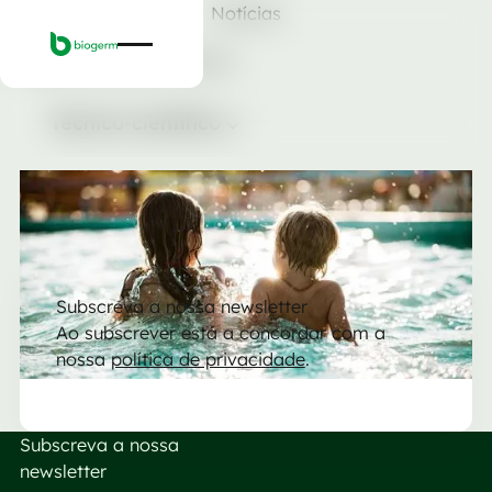
Notícias
Explore todas as notícias
Técnico-científico
Não foram encontradas notícias.
Subscreva a nossa newsletter
Ao subscrever está a concordar com a
nossa
política de privacidade
.
Subscreva a nossa
newsletter