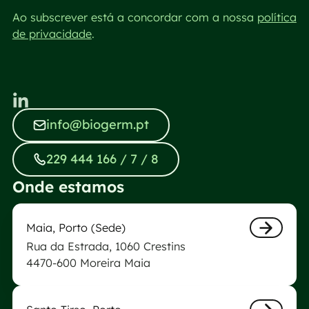
Ao subscrever está a concordar com a nossa
política
de privacidade
.
info@biogerm.pt
info@biogerm.pt
229 444 166 / 7 / 8
229 444 166 / 7 / 8
Onde estamos
Laboratório Biogerm da Maia
Maia, Porto (Sede)
Rua da Estrada, 1060 Crestins
Next
4470-600 Moreira Maia
Laboratório Biogerm de Santo Tirso