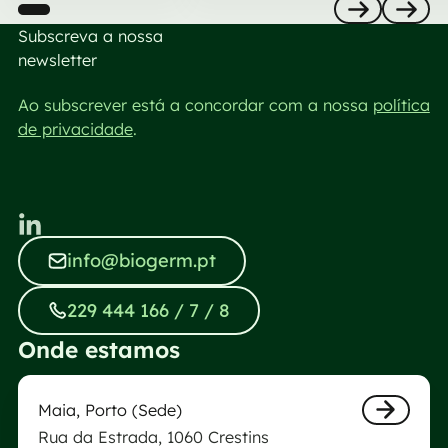
Subscreva a nossa
Previous
Next
newsletter
Ao subscrever está a concordar com a nossa
política
de privacidade
.
info@biogerm.pt
info@biogerm.pt
229 444 166 / 7 / 8
229 444 166 / 7 / 8
Onde estamos
Laboratório Biogerm da Maia
Maia, Porto (Sede)
Rua da Estrada, 1060 Crestins