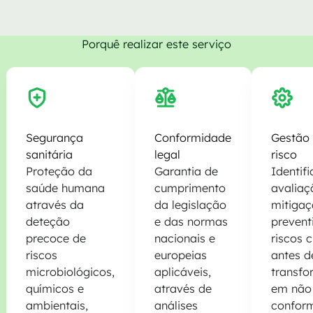
Porquê realizar este serviço
Segurança
Conformidade
Gestão
sanitária
legal
risco
Proteção da
Garantia de
Identif
saúde humana
cumprimento
avaliaç
através da
da legislação
mitiga
deteção
e das normas
prevent
precoce de
nacionais e
riscos c
riscos
europeias
antes d
microbiológicos,
aplicáveis,
transf
químicos e
através de
em não
ambientais,
análises
confor