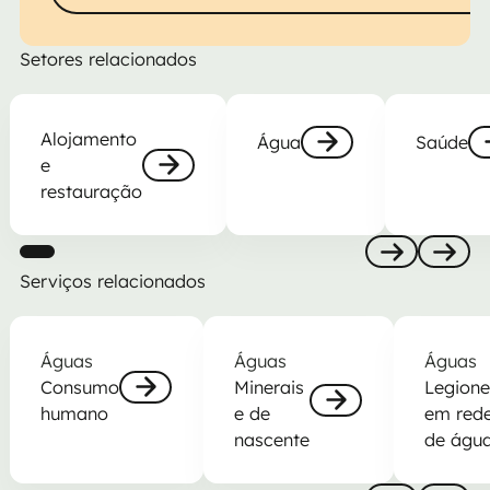
Setores relacionados
Alojamento e restauração
Água
Saúde
Alojamento
Água
Saúde
e
Next
Ne
restauração
Next
Serviços relacionados
Previous
Next
Consumo humano
Minerais e de nascente
Legionella
Águas
Águas
Águas
Consumo
Minerais
Legione
humano
e de
em red
Next
nascente
de águ
Next