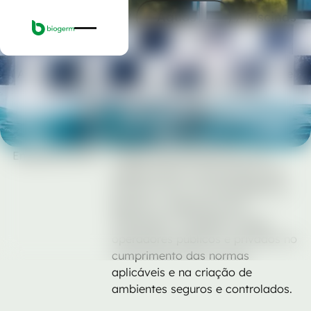
Serviços
Águas
Serviços
Águas
Piscinas
Piscinas
Análises laboratoriais para o controlo da qualidade
da água de piscinas públicas e privadas.
Pedir orçamento
Pedir orçamento
Enquadramento
A água das piscinas deve ser
regularmente monitorizada para
prevenir riscos microbiológicos e
garantir a segurança dos
utilizadores. A Biogerm apoia
operadores públicos e privados no
cumprimento das normas
aplicáveis e na criação de
ambientes seguros e controlados.