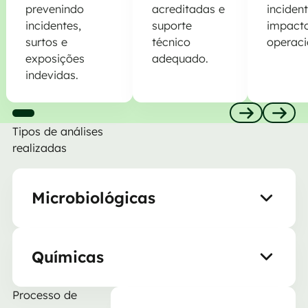
prevenindo
acreditadas e
inciden
incidentes,
suporte
impact
surtos e
técnico
operaci
exposições
adequado.
indevidas.
Tipos de análises
Previous
Next
realizadas
Microbiológicas
Químicas
Processo de