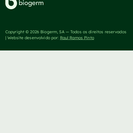
Copyright ©
2026
Biogerm, SA — Todos os direitos reservados
| Website desenvolvido por:
Raul Ramos Pinto