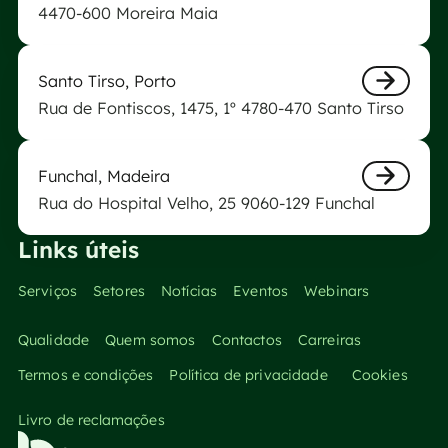
Next
4470-600 Moreira Maia
Laboratório Biogerm de Santo Tirso
Santo Tirso, Porto
Rua de Fontiscos, 1475, 1º 4780-470 Santo Tirso
Next
Laboratório Biogerm do Funchal
Funchal, Madeira
Rua do Hospital Velho, 25 9060-129 Funchal
Next
Links úteis
Serviços
Setores
Notícias
Eventos
Webinars
Qualidade
Quem somos
Contactos
Carreiras
Termos e condições
Política de privacidade
Cookies
Livro de reclamações