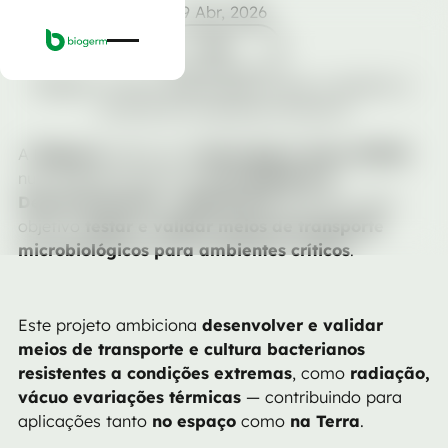
9 Abr, 2026
I&D
I&D
Biogerm e Porto Space Team: juntos a explorar o
invisível em ambientes extremos
A
Biogerm
juntou-se à
Porto Space Team (FEUP)
num projeto pioneiro de
Investigação &
Desenvolvimento – BioExtreme
, que tem como
objetivo
testar e validar meios de transporte
microbiológicos para ambientes críticos
.
Este projeto ambiciona
desenvolver e validar
meios de transporte e cultura bacterianos
resistentes a condições extremas
, como
radiação,
vácuo evariações térmicas
— contribuindo para
aplicações tanto
no espaço
como
na Terra
.