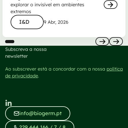
explorar o invisível em ambientes
extremos
Biogerm e 
I&D
I&D
9 Abr, 2026
Subscreva a nossa
Previous
Next
newsletter
Ao subscrever está a concordar com a nossa
política
de privacidade
.
info@biogerm.pt
info@biogerm.pt
229 444 166 / 7 / 8
229 444 166 / 7 / 8