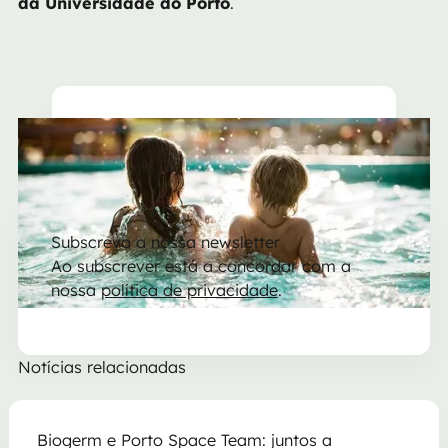
da Universidade do Porto
.
Partilhar notícia
Copiar
Partilhar no Facebook
Partilhar no Linkedin
Partilhar no Twitter
Partilhar no Whats
Partilhar no 
Subscreva a nossa newsletter
Ao subscrever está a concordar com a
nossa
política de privacidade
.
Notícias relacionadas
Biogerm e Porto Space Team: juntos a explorar o invisí
Biogerm e Porto Space Team: juntos a